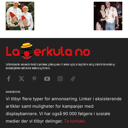
Latterkula.no har som eneste formål å spre humor, glede og moro. Vi ønsker også, så langt det er mulig, å dele historien bak og
omstendighetene rundt en hver hendelse og historie.
ANNONSERE
Vi tilbyr flere typer for annonsering. Linker i eksisterende
artikler samt muligheter for kampanjer med
displaybannere. Vi har også 90 000 følgere i sosiale
medier der vi tilbyr delinger.
Ta kontakt.