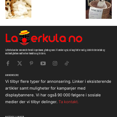
Latterkula.no har som eneste formål å spre humor, glede og moro. Vi ønsker også, så langt det er mulig, å dele historien bak og
omstendighetene rundt en hver hendelse og historie.
ANNONSERE
Vi tilbyr flere typer for annonsering. Linker i eksisterende
artikler samt muligheter for kampanjer med
displaybannere. Vi har også 90 000 følgere i sosiale
medier der vi tilbyr delinger.
Ta kontakt.
NYTTIGE LINKER