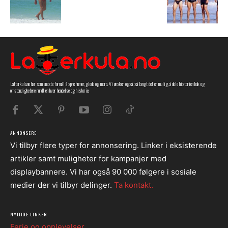
Latterkula.no har som eneste formål å spre humor, glede og moro. Vi ønsker også, så langt det er mulig, å dele historien bak og
omstendighetene rundt en hver hendelse og historie.
ANNONSERE
Vi tilbyr flere typer for annonsering. Linker i eksisterende
artikler samt muligheter for kampanjer med
displaybannere. Vi har også 90 000 følgere i sosiale
medier der vi tilbyr delinger.
Ta kontakt.
NYTTIGE LINKER
Ferie og opplevelser