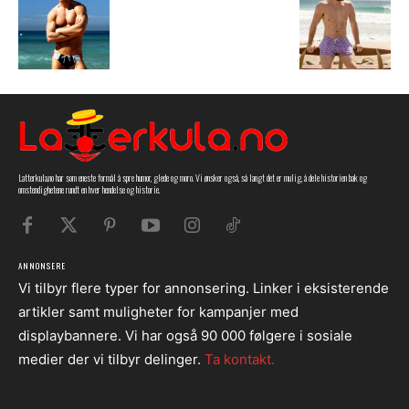
Latterkula.no har som eneste formål å spre humor, glede og moro. Vi ønsker også, så langt det er mulig, å dele historien bak og
omstendighetene rundt en hver hendelse og historie.
ANNONSERE
Vi tilbyr flere typer for annonsering. Linker i eksisterende
artikler samt muligheter for kampanjer med
displaybannere. Vi har også 90 000 følgere i sosiale
medier der vi tilbyr delinger.
Ta kontakt.