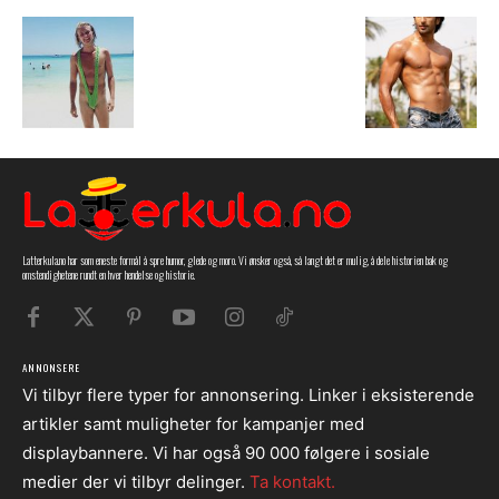
Latterkula.no har som eneste formål å spre humor, glede og moro. Vi ønsker også, så langt det er mulig, å dele historien bak og
omstendighetene rundt en hver hendelse og historie.
ANNONSERE
Vi tilbyr flere typer for annonsering. Linker i eksisterende
artikler samt muligheter for kampanjer med
displaybannere. Vi har også 90 000 følgere i sosiale
medier der vi tilbyr delinger.
Ta kontakt.