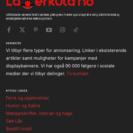
Latterkula.no har som eneste formål å spre humor, glede og moro. Vi ønsker også, så langt det er mulig, å dele historien bak og
omstendighetene rundt en hver hendelse og historie.
ANNONSERE
Vi tilbyr flere typer for annonsering. Linker i eksisterende
artikler samt muligheter for kampanjer med
displaybannere. Vi har også 90 000 følgere i sosiale
medier der vi tilbyr delinger.
Ta kontakt.
NYTTIGE LINKER
Ferie og opplevelser
Humor og Satire
Matoppskrifter, interiør og hage
Søk Lån
Bestill hotell