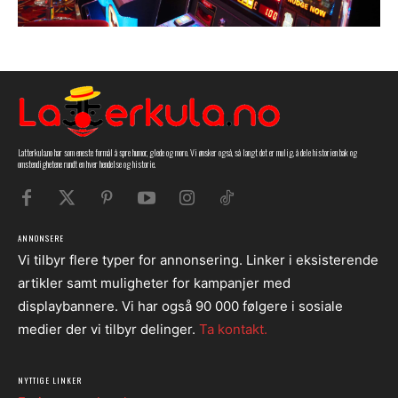
Latterkula.no har som eneste formål å spre humor, glede og moro. Vi ønsker også, så langt det er mulig, å dele historien bak og
omstendighetene rundt en hver hendelse og historie.
ANNONSERE
Vi tilbyr flere typer for annonsering. Linker i eksisterende
artikler samt muligheter for kampanjer med
displaybannere. Vi har også 90 000 følgere i sosiale
medier der vi tilbyr delinger.
Ta kontakt.
NYTTIGE LINKER