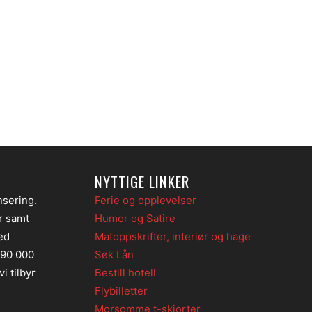
NYTTIGE LINKER
nsering.
Ferie og opplevelser
er samt
Humor og Satire
ed
Matoppskrifter, interiør og hage
 90 000
Søk Lån
i tilbyr
Bestill hotell
Flybilletter
Morsomme t-skjorter