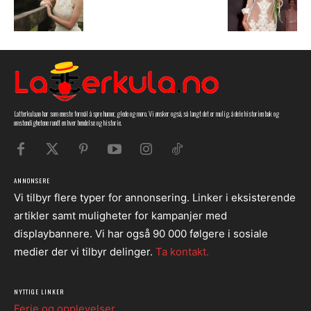
Latterkula.no har som eneste formål å spre humor, glede og moro. Vi ønsker også, så langt det er mulig, å dele historien bak og
omstendighetene rundt en hver hendelse og historie.
ANNONSERE
Vi tilbyr flere typer for annonsering. Linker i eksisterende
artikler samt muligheter for kampanjer med
displaybannere. Vi har også 90 000 følgere i sosiale
medier der vi tilbyr delinger.
Ta kontakt.
NYTTIGE LINKER
Ferie og opplevelser