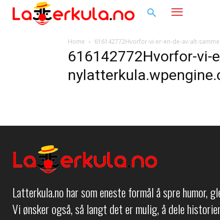
Home
616142772Hvorfor-vi-er-en-de-av-alt-samme
616142772Hvorfor-vi-e
nylatterkula.wpengine
Latterkula.no har som eneste formål å spre humor, g
Vi ønsker også, så langt det er mulig, å dele histori