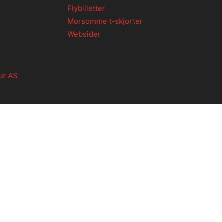
Flybilletter
Morsomme t-skjorter
Websider
ur AS