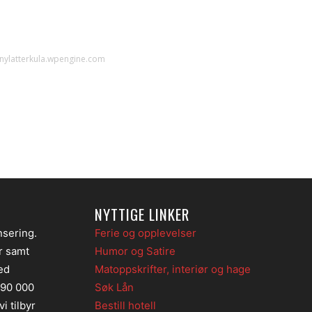
nylatterkula.wpengine.com
NYTTIGE LINKER
nsering.
Ferie og opplevelser
er samt
Humor og Satire
ed
Matoppskrifter, interiør og hage
 90 000
Søk Lån
i tilbyr
Bestill hotell