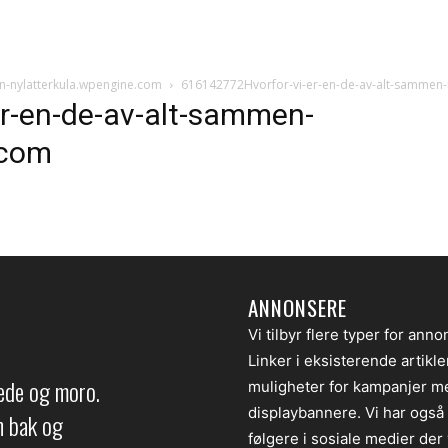
n-nylatterkula.wpengine.com
616142772Hvorfor-vi-er-en-de-av-alt-sammen-
r-en-de-av-alt-sammen-
.com
ANNONSERE
Vi tilbyr flere typer for anno
Linker i eksisterende artikl
lede og moro.
muligheter for kampanjer m
displaybannere. Vi har også
en bak og
følgere i sosiale medier der v