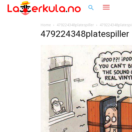
Home
479224348platespiller
479224348platespil
479224348platespiller