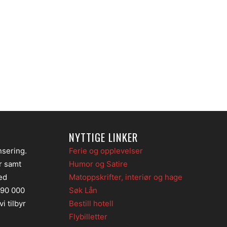
NYTTIGE LINKER
nsering.
Ferie og opplevelser
er samt
Humor og Satire
ed
Matoppskrifter, interiør og hage
 90 000
Søk Lån
i tilbyr
Bestill hotell
Flybilletter