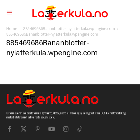
Home
885469686Bananblotter-nylatterkula.wpengine.com
885469686Bananblotter-nylatterkula.wpengine.com
885469686Bananblotter-
nylatterkula.wpengine.com
Latterkula.no har som eneste formål å spre humor, glede og moro. Vi ønsker også, så langt det er mulig, å dele historien bak og
omstendighetene rundt en hver hendelse og historie.