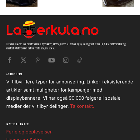
Latterkula.no har som eneste formål å spre humor, glede og moro. Vi ønsker også, så langt det er mulig, å dele historien bak og
omstendighetene rundt en hver hendelse og historie.
ANNONSERE
Vi tilbyr flere typer for annonsering. Linker i eksisterende
artikler samt muligheter for kampanjer med
displaybannere. Vi har også 90 000 følgere i sosiale
medier der vi tilbyr delinger.
Ta kontakt.
NYTTIGE LINKER
Ferie og opplevelser
Humor og Satire