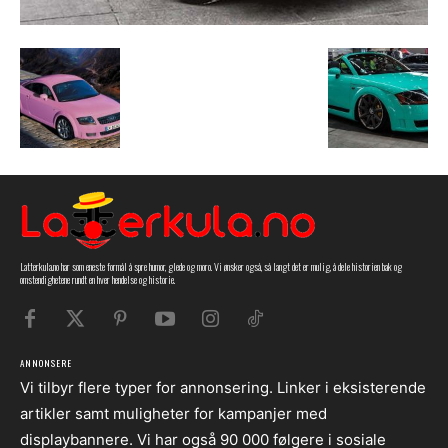
Latterkula.no har som eneste formål å spre humor, glede og moro. Vi ønsker også, så langt det er mulig, å dele historien bak og
omstendighetene rundt en hver hendelse og historie.
ANNONSERE
Vi tilbyr flere typer for annonsering. Linker i eksisterende
artikler samt muligheter for kampanjer med
displaybannere. Vi har også 90 000 følgere i sosiale