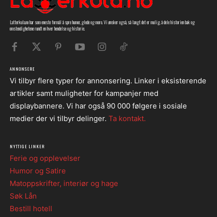
Latterkula.no har som eneste formål å spre humor, glede og moro. Vi ønsker også, så langt det er mulig, å dele historien bak og
omstendighetene rundt en hver hendelse og historie.
ANNONSERE
Vi tilbyr flere typer for annonsering. Linker i eksisterende
artikler samt muligheter for kampanjer med
displaybannere. Vi har også 90 000 følgere i sosiale
medier der vi tilbyr delinger.
Ta kontakt.
NYTTIGE LINKER
Ferie og opplevelser
Humor og Satire
Matoppskrifter, interiør og hage
Søk Lån
Bestill hotell