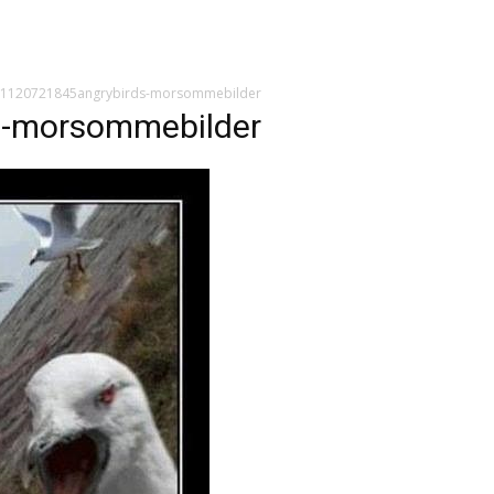
1120721845angrybirds-morsommebilder
s-morsommebilder