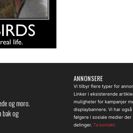
ANNONSERE
Vi tilbyr flere typer for anno
Linker i eksisterende artikl
lede og moro.
muligheter for kampanjer m
displaybannere. Vi har også
en bak og
følgere i sosiale medier der v
delinger.
Ta kontakt.