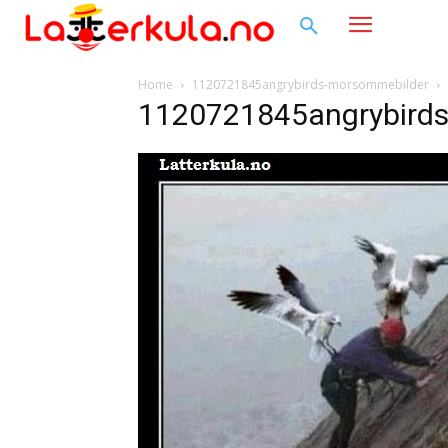
Home
1120721845angrybirds-morsommebilder
1120721845angrybird