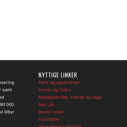
NYTTIGE LINKER
nsering.
Ferie og opplevelser
er samt
Humor og Satire
ed
Matoppskrifter, interiør og hage
 90 000
Søk Lån
i tilbyr
Bestill hotell
Flybilletter
Morsomme t-skjorter