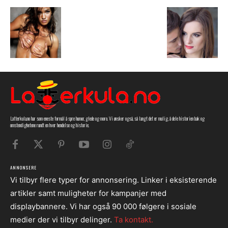
Latterkula.no har som eneste formål å spre humor, glede og moro. Vi ønsker også, så langt det er mulig, å dele historien bak og
omstendighetene rundt en hver hendelse og historie.
ANNONSERE
Vi tilbyr flere typer for annonsering. Linker i eksisterende
artikler samt muligheter for kampanjer med
displaybannere. Vi har også 90 000 følgere i sosiale
medier der vi tilbyr delinger.
Ta kontakt.