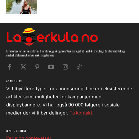
Latterkula.no har som eneste formål å spre humor, glede og moro. Vi ønsker også, så langt det er mulig, å dele historien bak og
omstendighetene rundt en hver hendelse og historie.
ANNONSERE
Vi tilbyr flere typer for annonsering. Linker i eksisterende
artikler samt muligheter for kampanjer med
displaybannere. Vi har også 90 000 følgere i sosiale
medier der vi tilbyr delinger.
Ta kontakt.
NYTTIGE LINKER
Ferie og opplevelser