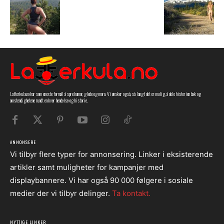
Latterkula.no har som eneste formål å spre humor, glede og moro. Vi ønsker også, så langt det er mulig, å dele historien bak og
omstendighetene rundt en hver hendelse og historie.
ANNONSERE
Vi tilbyr flere typer for annonsering. Linker i eksisterende
artikler samt muligheter for kampanjer med
displaybannere. Vi har også 90 000 følgere i sosiale
medier der vi tilbyr delinger.
Ta kontakt.
NYTTIGE LINKER