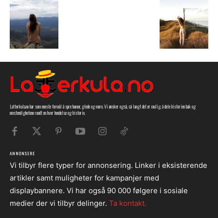
Latterkula.no har som eneste formål å spre humor, glede og moro. Vi ønsker også, så langt det er mulig, å dele historien bak og
omstendighetene rundt en hver hendelse og historie.
ANNONSERE
Vi tilbyr flere typer for annonsering. Linker i eksisterende
artikler samt muligheter for kampanjer med
displaybannere. Vi har også 90 000 følgere i sosiale
medier der vi tilbyr delinger.
Ta kontakt.