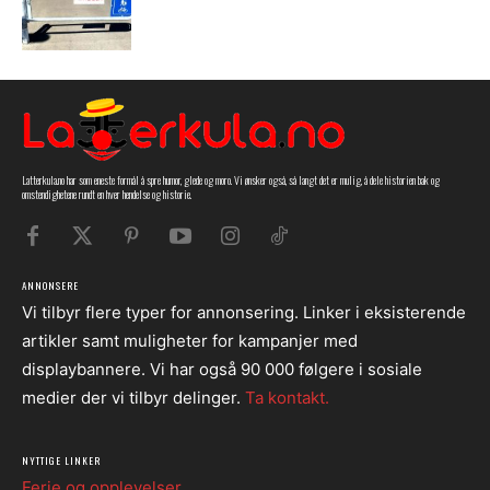
Latterkula.no har som eneste formål å spre humor, glede og moro. Vi ønsker også, så langt det er mulig, å dele historien bak og
omstendighetene rundt en hver hendelse og historie.
ANNONSERE
Vi tilbyr flere typer for annonsering. Linker i eksisterende
artikler samt muligheter for kampanjer med
displaybannere. Vi har også 90 000 følgere i sosiale
medier der vi tilbyr delinger.
Ta kontakt.
NYTTIGE LINKER
Ferie og opplevelser