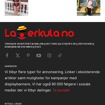
Latterkula.no har som eneste formål å spre humor, glede og moro. Vi ønsker også, så langt det er mulig, å dele historien bak og
omstendighetene rundt en hver hendelse og historie.
ANNONSERE
Vi tilbyr flere typer for annonsering. Linker i eksisterende
artikler samt muligheter for kampanjer med
displaybannere. Vi har også 90 000 følgere i sosiale
medier der vi tilbyr delinger.
Ta kontakt.
NYTTIGE LINKER