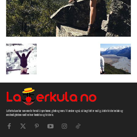
Latterkula.no har som eneste formål å spre humor, glede og moro. Vi ønsker også, så langt det er mulig, å dele historien bak og
omstendighetene rundt en hver hendelse og historie.