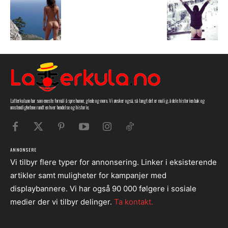
Latterkula.no har som eneste formål å spre humor, glede og moro. Vi ønsker også, så langt det er mulig, å dele historien bak og
omstendighetene rundt en hver hendelse og historie.
ANNONSERE
Vi tilbyr flere typer for annonsering. Linker i eksisterende
artikler samt muligheter for kampanjer med
displaybannere. Vi har også 90 000 følgere i sosiale
medier der vi tilbyr delinger.
Ta kontakt.