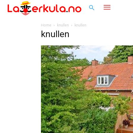
Home
knullen
knullen
knullen