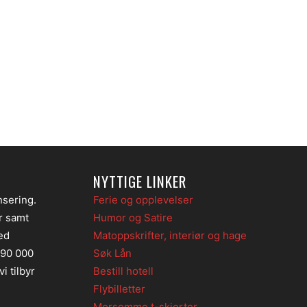
NYTTIGE LINKER
nsering.
Ferie og opplevelser
er samt
Humor og Satire
ed
Matoppskrifter, interiør og hage
 90 000
Søk Lån
i tilbyr
Bestill hotell
Flybilletter
Morsomme t-skjorter