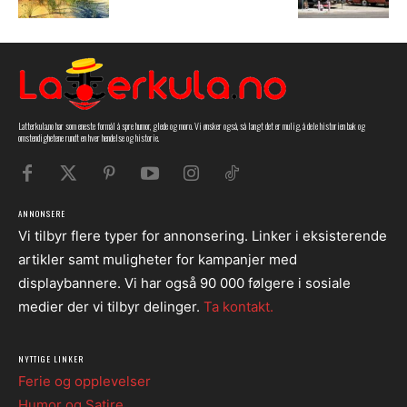
Latterkula.no har som eneste formål å spre humor, glede og moro. Vi ønsker også, så langt det er mulig, å dele historien bak og
omstendighetene rundt en hver hendelse og historie.
ANNONSERE
Vi tilbyr flere typer for annonsering. Linker i eksisterende
artikler samt muligheter for kampanjer med
displaybannere. Vi har også 90 000 følgere i sosiale
medier der vi tilbyr delinger.
Ta kontakt.
NYTTIGE LINKER
Ferie og opplevelser
Humor og Satire