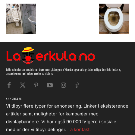
Latterkula.no har som eneste formål å spre humor, glede og moro. Vi ønsker også, så langt det er mulig, å dele historien bak og
omstendighetene rundt en hver hendelse og historie.
ANNONSERE
Vi tilbyr flere typer for annonsering. Linker i eksisterende
artikler samt muligheter for kampanjer med
displaybannere. Vi har også 90 000 følgere i sosiale
medier der vi tilbyr delinger.
Ta kontakt.