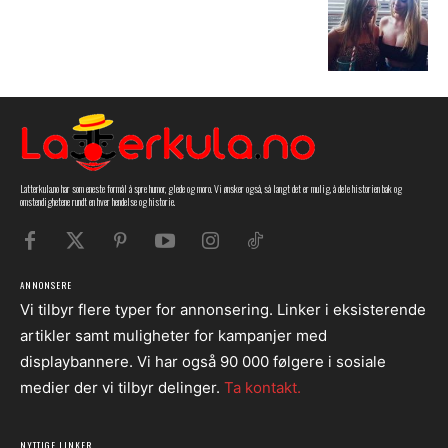
Latterkula.no har som eneste formål å spre humor, glede og moro. Vi ønsker også, så langt det er mulig, å dele historien bak og
omstendighetene rundt en hver hendelse og historie.
ANNONSERE
Vi tilbyr flere typer for annonsering. Linker i eksisterende
artikler samt muligheter for kampanjer med
displaybannere. Vi har også 90 000 følgere i sosiale
medier der vi tilbyr delinger.
Ta kontakt.
NYTTIGE LINKER