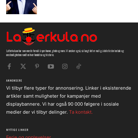
Latterkula.no har som eneste formål å spre humor, glede og moro. Vi ønsker også, så langt det er mulig, å dele historien bak og
omstendighetene rundt en hver hendelse og historie.
ANNONSERE
Vi tilbyr flere typer for annonsering. Linker i eksisterende
artikler samt muligheter for kampanjer med
displaybannere. Vi har også 90 000 følgere i sosiale
medier der vi tilbyr delinger.
Ta kontakt.
NYTTIGE LINKER
Ferie og opplevelser