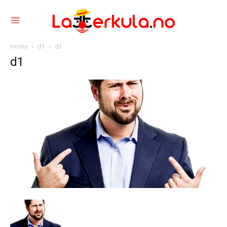
Home
d1
d1
d1