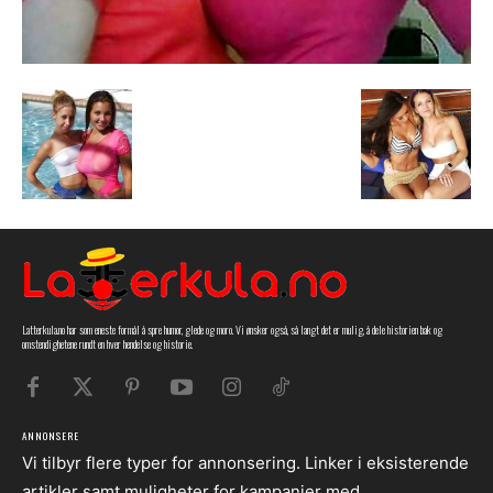
Latterkula.no har som eneste formål å spre humor, glede og moro. Vi ønsker også, så langt det er mulig, å dele historien bak og
omstendighetene rundt en hver hendelse og historie.
ANNONSERE
Vi tilbyr flere typer for annonsering. Linker i eksisterende
artikler samt muligheter for kampanjer med