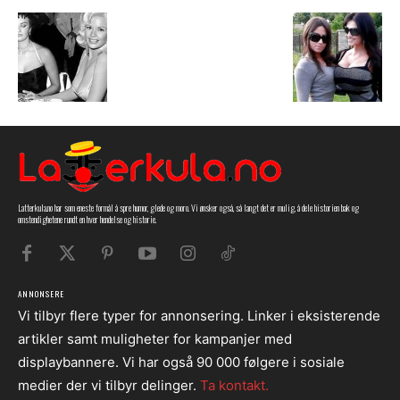
Latterkula.no har som eneste formål å spre humor, glede og moro. Vi ønsker også, så langt det er mulig, å dele historien bak og
omstendighetene rundt en hver hendelse og historie.
ANNONSERE
Vi tilbyr flere typer for annonsering. Linker i eksisterende
artikler samt muligheter for kampanjer med
displaybannere. Vi har også 90 000 følgere i sosiale
medier der vi tilbyr delinger.
Ta kontakt.