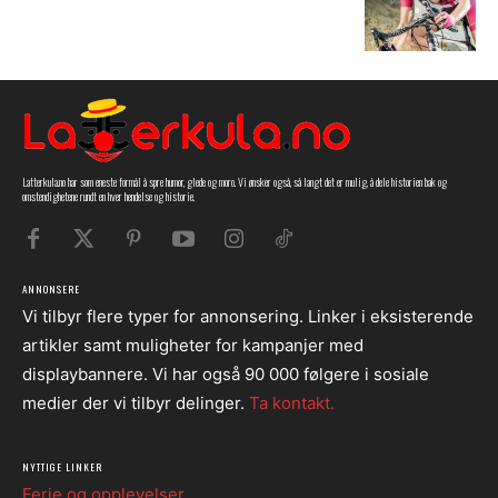
Latterkula.no har som eneste formål å spre humor, glede og moro. Vi ønsker også, så langt det er mulig, å dele historien bak og
omstendighetene rundt en hver hendelse og historie.
ANNONSERE
Vi tilbyr flere typer for annonsering. Linker i eksisterende
artikler samt muligheter for kampanjer med
displaybannere. Vi har også 90 000 følgere i sosiale
medier der vi tilbyr delinger.
Ta kontakt.
NYTTIGE LINKER
Ferie og opplevelser