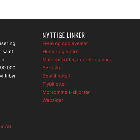
NYTTIGE LINKER
nsering.
Ferie og opplevelser
er samt
Humor og Satire
ed
Matoppskrifter, interiør og hage
 90 000
Søk Lån
i tilbyr
Bestill hotell
Flybilletter
Morsomme t-skjorter
Websider
ur AS