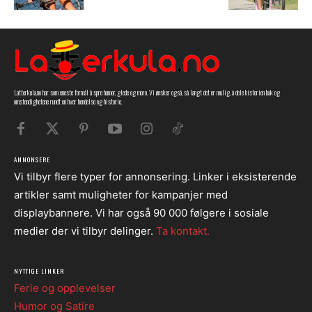
Latterkula.no har som eneste formål å spre humor, glede og moro. Vi ønsker også, så langt det er mulig, å dele historien bak og
omstendighetene rundt en hver hendelse og historie.
ANNONSERE
Vi tilbyr flere typer for annonsering. Linker i eksisterende
artikler samt muligheter for kampanjer med
displaybannere. Vi har også 90 000 følgere i sosiale
medier der vi tilbyr delinger.
Ta kontakt.
NYTTIGE LINKER
Ferie og opplevelser
Humor og Satire