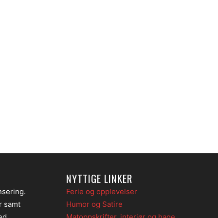
NYTTIGE LINKER
nsering.
Ferie og opplevelser
er samt
Humor og Satire
ed
Matoppskrifter, interiør og hage