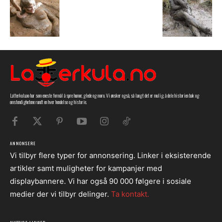
Latterkula.no har som eneste formål å spre humor, glede og moro. Vi ønsker også, så langt det er mulig, å dele historien bak og
omstendighetene rundt en hver hendelse og historie.
ANNONSERE
Vi tilbyr flere typer for annonsering. Linker i eksisterende
artikler samt muligheter for kampanjer med
displaybannere. Vi har også 90 000 følgere i sosiale
medier der vi tilbyr delinger.
Ta kontakt.