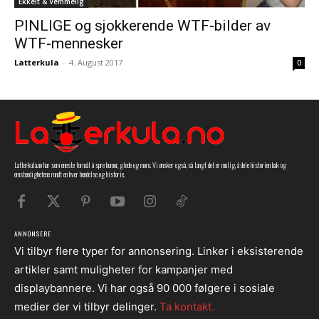
Ekkelt & Vemmelig
PINLIGE og sjokkerende WTF-bilder av
WTF-mennesker
Latterkula
-
4. August 2017
0
Latterkula.no har som eneste formål å spre humor, glede og moro. Vi ønsker også, så langt det er mulig, å dele historien bak og
omstendighetene rundt en hver hendelse og historie.
ANNONSERE
Vi tilbyr flere typer for annonsering. Linker i eksisterende
artikler samt muligheter for kampanjer med
displaybannere. Vi har også 90 000 følgere i sosiale
medier der vi tilbyr delinger.
Ta kontakt.