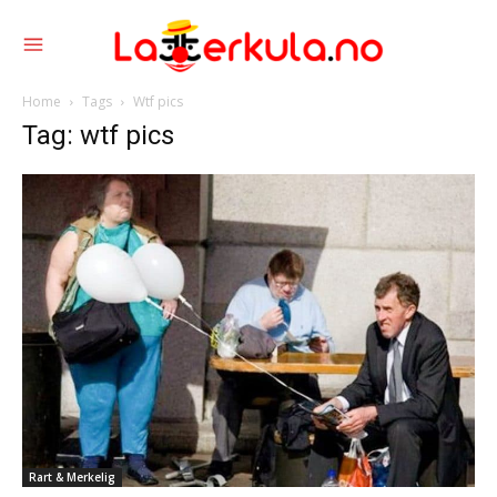
Home
Tags
Wtf pics
Tag: wtf pics
Rart & Merkelig