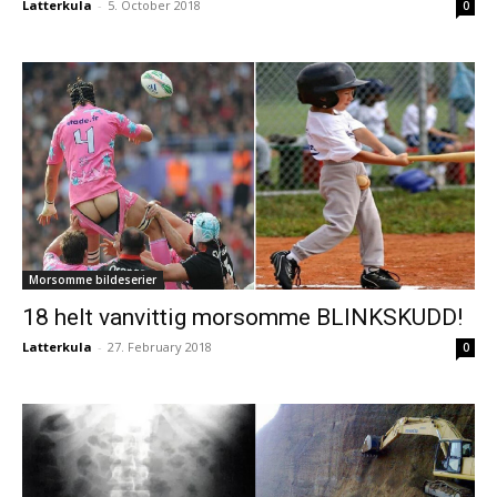
Latterkula
-
5. October 2018
0
Morsomme bildeserier
18 helt vanvittig morsomme BLINKSKUDD!
Latterkula
-
27. February 2018
0