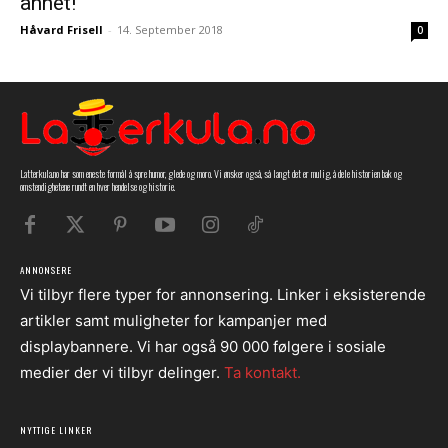
annet!
Håvard Frisell
-
14. September 2018
0
Latterkula.no har som eneste formål å spre humor, glede og moro. Vi ønsker også, så langt det er mulig, å dele historien bak og
omstendighetene rundt en hver hendelse og historie.
ANNONSERE
Vi tilbyr flere typer for annonsering. Linker i eksisterende
artikler samt muligheter for kampanjer med
displaybannere. Vi har også 90 000 følgere i sosiale
medier der vi tilbyr delinger.
Ta kontakt.
NYTTIGE LINKER