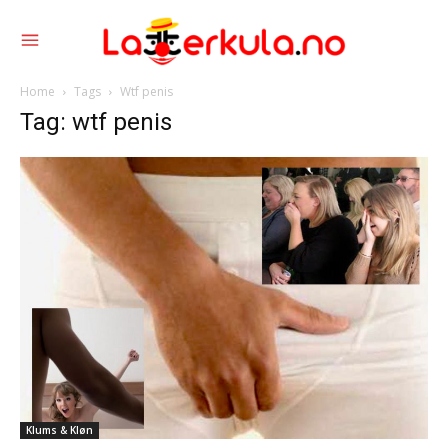
Home
Tags
Wtf penis
Tag: wtf penis
Klums & Kløn