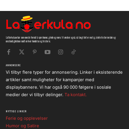
Latterkula.no har som eneste formål å spre humor, glede og moro. Vi ønsker også, så langt det er mulig, å dele historien bak og
omstendighetene rundt en hver hendelse og historie.
ANNONSERE
Vi tilbyr flere typer for annonsering. Linker i eksisterende
artikler samt muligheter for kampanjer med
displaybannere. Vi har også 90 000 følgere i sosiale
medier der vi tilbyr delinger.
Ta kontakt.
NYTTIGE LINKER
Ferie og opplevelser
Humor og Satire