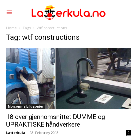
Home
Tags
Wtf constructions
Tag: wtf constructions
Morsomme bildeserier
18 over gjennomsnittet DUMME og
UPRAKTISKE håndverkere!
Latterkula
-
28. February 2018
0