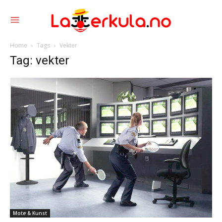
Home
Tags
Vekter
Tag: vekter
Mote & Kunst