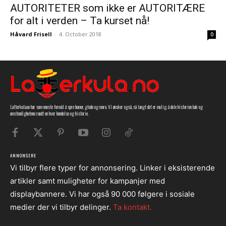
AUTORITETER som ikke er AUTORITÆRE
for alt i verden – Ta kurset nå!
Håvard Frisell
-
4. October 2018
0
Latterkula.no har som eneste formål å spre humor, glede og moro. Vi ønsker også, så langt det er mulig, å dele historien bak og
omstendighetene rundt en hver hendelse og historie.
ANNONSERE
Vi tilbyr flere typer for annonsering. Linker i eksisterende
artikler samt muligheter for kampanjer med
displaybannere. Vi har også 90 000 følgere i sosiale
medier der vi tilbyr delinger.
Ta kontakt.