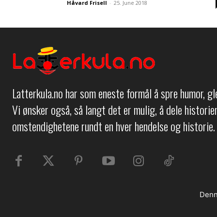
Håvard Frisell
-
25. June 2018
Latterkula.no har som eneste formål å spre humor, g
Vi ønsker også, så langt det er mulig, å dele histori
omstendighetene rundt en hver hendelse og historie.
Denn