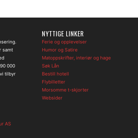
NYTTIGE LINKER
nsering.
Ferie og opplevelser
er samt
Humor og Satire
ed
Matoppskrifter, interiør og hage
 90 000
Søk Lån
i tilbyr
Bestill hotell
Flybilletter
Morsomme t-skjorter
Websider
ur AS