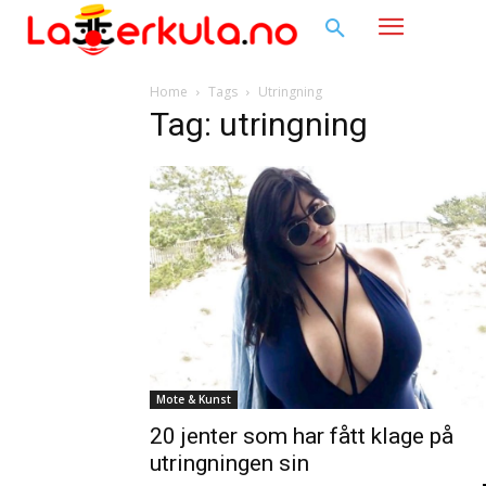
Home
Tags
Utringning
Tag: utringning
Mote & Kunst
20 jenter som har fått klage på
utringningen sin