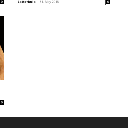
Latterkula
-
31. May 2018
0
0
0