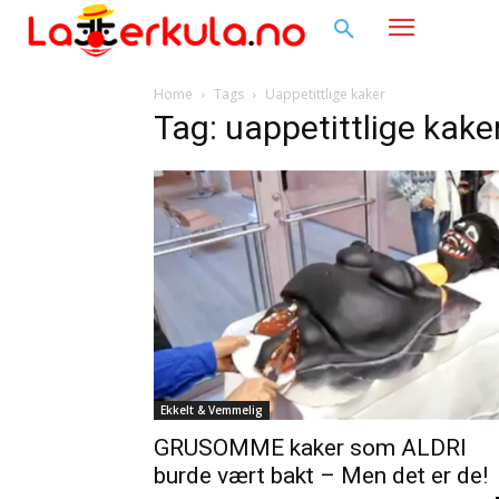
Home
Tags
Uappetittlige kaker
Tag: uappetittlige kake
Ekkelt & Vemmelig
GRUSOMME kaker som ALDRI
burde vært bakt – Men det er de!