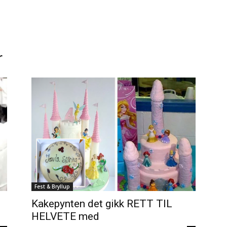
r
Fest & Bryllup
Kakepynten det gikk RETT TIL
HELVETE med