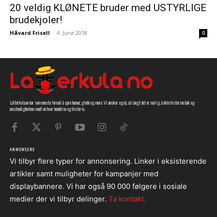
20 veldig KLØNETE bruder med USTYRLIGE
brudekjoler!
Håvard Frisell
-
4. June 2018
0
Latterkula.no har som eneste formål å spre humor, glede og moro. Vi ønsker også, så langt det er mulig, å dele historien bak og
omstendighetene rundt en hver hendelse og historie.
ANNONSERE
Vi tilbyr flere typer for annonsering. Linker i eksisterende
artikler samt muligheter for kampanjer med
displaybannere. Vi har også 90 000 følgere i sosiale
medier der vi tilbyr delinger.
Ta kontakt.