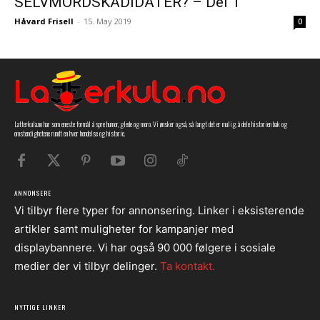
SELVMORDSKADIDATER? – Del 1
Håvard Frisell
-
15. May 2019
0
Latterkula.no har som eneste formål å spre humor, glede og moro. Vi ønsker også, så langt det er mulig, å dele historien bak og
omstendighetene rundt en hver hendelse og historie.
ANNONSERE
Vi tilbyr flere typer for annonsering. Linker i eksisterende
artikler samt muligheter for kampanjer med
displaybannere. Vi har også 90 000 følgere i sosiale
medier der vi tilbyr delinger.
Ta kontakt.
NYTTIGE LINKER