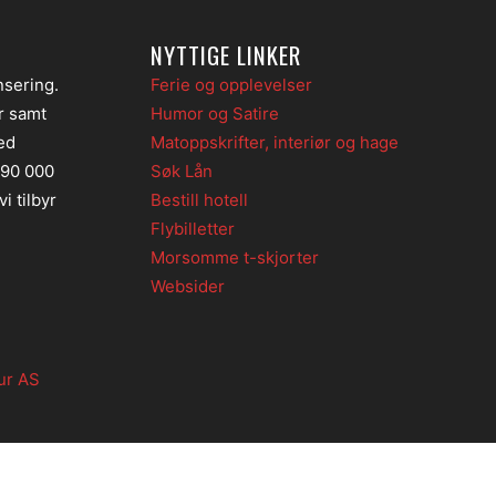
NYTTIGE LINKER
nsering.
Ferie og opplevelser
er samt
Humor og Satire
ed
Matoppskrifter, interiør og hage
 90 000
Søk Lån
i tilbyr
Bestill hotell
Flybilletter
Morsomme t-skjorter
Websider
ur AS