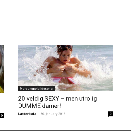
Morsomme bildeserier
20 veldig SEXY – men utrolig
DUMME damer!
Latterkula
-
30. January 2018
0
0