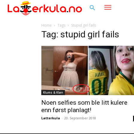
Home
Tags
Stupid girl fails
Tag: stupid girl fails
Klums & Kløn
Noen selfies som ble litt kulere
enn først planlagt!
Latterkula
-
20. September 2018