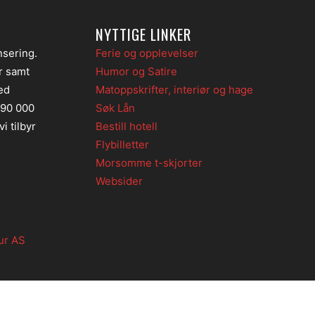
NYTTIGE LINKER
nsering.
Ferie og opplevelser
er samt
Humor og Satire
ed
Matoppskrifter, interiør og hage
 90 000
Søk Lån
i tilbyr
Bestill hotell
Flybilletter
Morsomme t-skjorter
Websider
ur AS