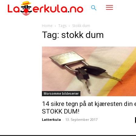
Home
Tags
Stokk dum
Tag: stokk dum
Morsomme bildeserier
14 sikre tegn på at kjæresten din 
STOKK DUM!
Latterkula
-
13. September 2017