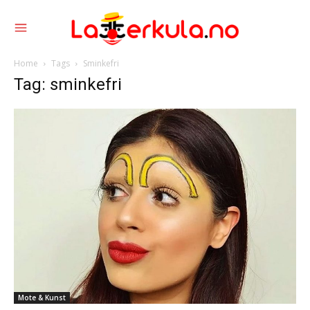
Home
Tags
Sminkefri
Tag: sminkefri
Mote & Kunst