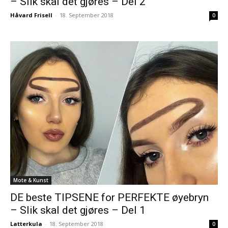
– Slik skal det gjøres – Del 2
Håvard Frisell
-
18. September 2018
0
Mote & Kunst
DE beste TIPSENE for PERFEKTE øyebryn
– Slik skal det gjøres – Del 1
Latterkula
-
18. September 2018
0