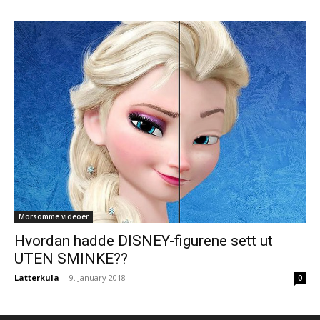
Morsomme videoer
Hvordan hadde DISNEY-figurene sett ut
UTEN SMINKE??
Latterkula
-
9. January 2018
0