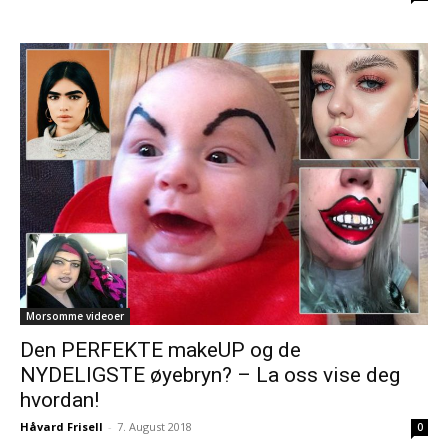
Morsomme videoer
Den PERFEKTE makeUP og de
NYDELIGSTE øyebryn? – La oss vise deg
hvordan!
Håvard Frisell
-
7. August 2018
0