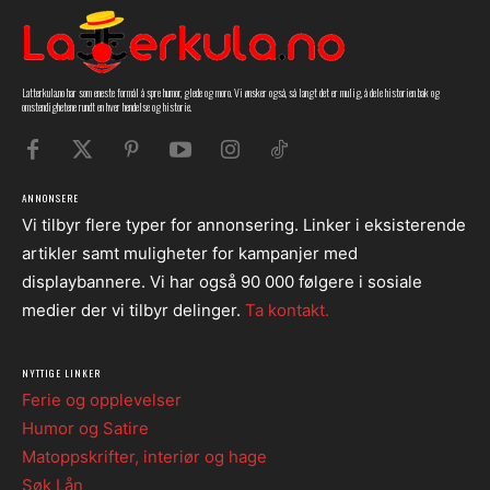
Latterkula.no har som eneste formål å spre humor, glede og moro. Vi ønsker også, så langt det er mulig, å dele historien bak og
omstendighetene rundt en hver hendelse og historie.
ANNONSERE
Vi tilbyr flere typer for annonsering. Linker i eksisterende
artikler samt muligheter for kampanjer med
displaybannere. Vi har også 90 000 følgere i sosiale
medier der vi tilbyr delinger.
Ta kontakt.
NYTTIGE LINKER
Ferie og opplevelser
Humor og Satire
Matoppskrifter, interiør og hage
Søk Lån