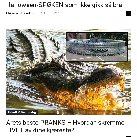
Halloween-SPØKEN som ikke gikk så bra!
Håvard Frisell
-
9. October 2018
0
Ekkelt & Vemmelig
Årets beste PRANKS – Hvordan skremme
LIVET av dine kjæreste?