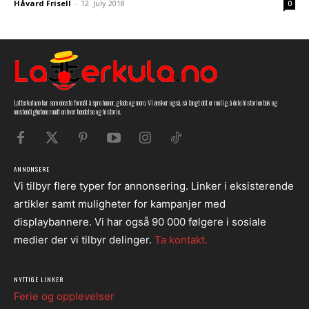
Håvard Frisell
-
12. July 2018
0
Latterkula.no har som eneste formål å spre humor, glede og moro. Vi ønsker også, så langt det er mulig, å dele historien bak og
omstendighetene rundt en hver hendelse og historie.
ANNONSERE
Vi tilbyr flere typer for annonsering. Linker i eksisterende
artikler samt muligheter for kampanjer med
displaybannere. Vi har også 90 000 følgere i sosiale
medier der vi tilbyr delinger.
Ta kontakt.
NYTTIGE LINKER
Ferie og opplevelser