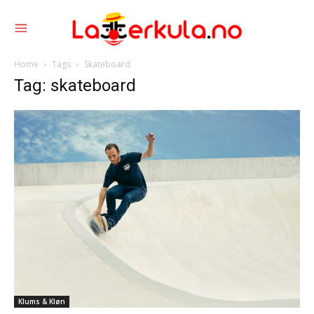
Home
Tags
Skateboard
Tag: skateboard
Klums & Kløn