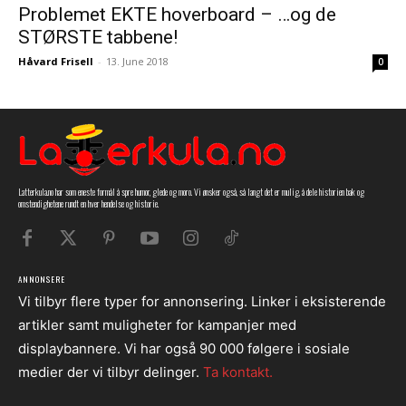
Problemet EKTE hoverboard – …og de
STØRSTE tabbene!
Håvard Frisell
-
13. June 2018
0
Latterkula.no har som eneste formål å spre humor, glede og moro. Vi ønsker også, så langt det er mulig, å dele historien bak og
omstendighetene rundt en hver hendelse og historie.
ANNONSERE
Vi tilbyr flere typer for annonsering. Linker i eksisterende
artikler samt muligheter for kampanjer med
displaybannere. Vi har også 90 000 følgere i sosiale
medier der vi tilbyr delinger.
Ta kontakt.